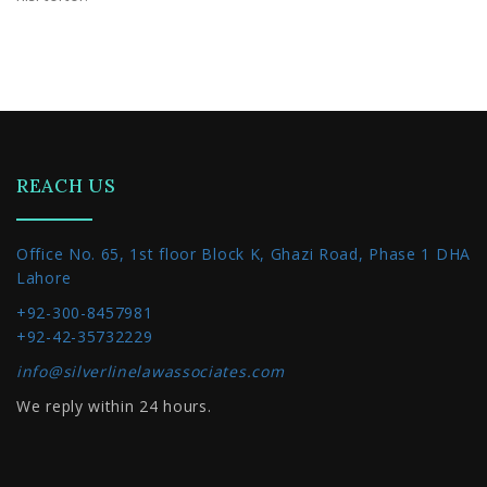
REACH US
Office No. 65, 1st floor Block K, Ghazi Road, Phase 1 DHA
Lahore
+92-300-8457981
+92-42-35732229
info@silverlinelawassociates.com
We reply within 24 hours.