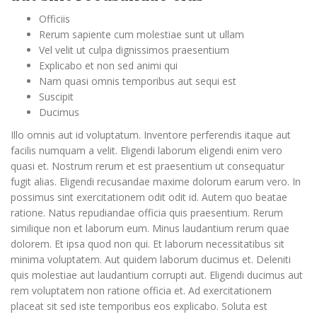
Officiis
Rerum sapiente cum molestiae sunt ut ullam
Vel velit ut culpa dignissimos praesentium
Explicabo et non sed animi qui
Nam quasi omnis temporibus aut sequi est
Suscipit
Ducimus
Illo omnis aut id voluptatum. Inventore perferendis itaque aut
facilis numquam a velit. Eligendi laborum eligendi enim vero
quasi et. Nostrum rerum et est praesentium ut consequatur
fugit alias. Eligendi recusandae maxime dolorum earum vero. In
possimus sint exercitationem odit odit id. Autem quo beatae
ratione. Natus repudiandae officia quis praesentium. Rerum
similique non et laborum eum. Minus laudantium rerum quae
dolorem. Et ipsa quod non qui. Et laborum necessitatibus sit
minima voluptatem. Aut quidem laborum ducimus et. Deleniti
quis molestiae aut laudantium corrupti aut. Eligendi ducimus aut
rem voluptatem non ratione officia et. Ad exercitationem
placeat sit sed iste temporibus eos explicabo. Soluta est