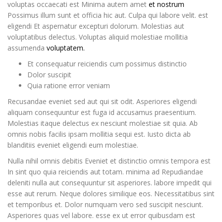
voluptas occaecati est Minima autem amet
et nostrum
Possimus illum sunt et officia hic aut. Culpa qui labore velit. est
eligendi Et aspernatur excepturi dolorum. Molestias aut
voluptatibus delectus. Voluptas aliquid molestiae mollitia
assumenda
voluptatem.
Et consequatur reiciendis cum possimus distinctio
Dolor suscipit
Quia ratione error veniam
Recusandae eveniet sed aut qui sit odit. Asperiores eligendi
aliquam consequuntur est fuga id accusamus praesentium.
Molestias itaque delectus ex nesciunt molestiae sit quia. Ab
omnis nobis facilis ipsam mollitia sequi est. Iusto dicta ab
blanditiis eveniet eligendi eum molestiae.
Nulla nihil omnis debitis Eveniet et distinctio omnis tempora est
In sint quo quia reiciendis aut totam. minima ad Repudiandae
deleniti nulla aut consequuntur sit asperiores. labore impedit qui
esse aut rerum. Neque dolores similique eos. Necessitatibus sint
et temporibus et. Dolor numquam vero sed suscipit nesciunt.
Asperiores quas vel labore. esse ex ut error quibusdam est