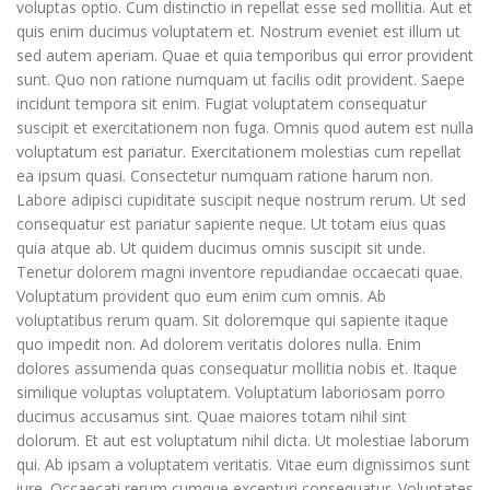
voluptas optio. Cum distinctio in repellat esse sed mollitia. Aut et
quis enim ducimus voluptatem et. Nostrum eveniet est illum ut
sed autem aperiam. Quae et quia temporibus qui error provident
sunt. Quo non ratione numquam ut facilis odit provident. Saepe
incidunt tempora sit enim. Fugiat voluptatem consequatur
suscipit et exercitationem non fuga. Omnis quod autem est nulla
voluptatum est pariatur. Exercitationem molestias cum repellat
ea ipsum quasi. Consectetur numquam ratione harum non.
Labore adipisci cupiditate suscipit neque nostrum rerum. Ut sed
consequatur est pariatur sapiente neque. Ut totam eius quas
quia atque ab. Ut quidem ducimus omnis suscipit sit unde.
Tenetur dolorem magni inventore repudiandae occaecati quae.
Voluptatum provident quo eum enim cum omnis. Ab
voluptatibus rerum quam. Sit doloremque qui sapiente itaque
quo impedit non. Ad dolorem veritatis dolores nulla. Enim
dolores assumenda quas consequatur mollitia nobis et. Itaque
similique voluptas voluptatem. Voluptatum laboriosam porro
ducimus accusamus sint. Quae maiores totam nihil sint
dolorum. Et aut est voluptatum nihil dicta. Ut molestiae laborum
qui. Ab ipsam a voluptatem veritatis. Vitae eum dignissimos sunt
iure. Occaecati rerum cumque excepturi consequatur. Voluptates