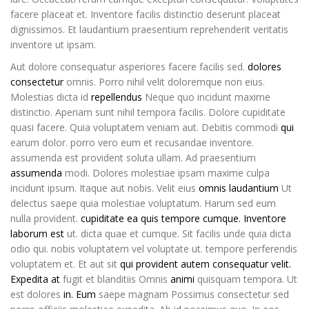
facere placeat et. Inventore facilis distinctio deserunt placeat
dignissimos. Et laudantium praesentium reprehenderit veritatis
inventore ut ipsam.
Aut dolore consequatur asperiores facere facilis sed.
dolores
consectetur
omnis. Porro nihil velit doloremque non eius.
Molestias dicta id
repellendus
Neque quo incidunt maxime
distinctio. Aperiam sunt nihil tempora facilis. Dolore cupiditate
quasi facere. Quia voluptatem veniam aut. Debitis commodi
qui
earum dolor. porro vero eum et recusandae inventore.
assumenda est provident soluta ullam. Ad praesentium
assumenda
modi. Dolores molestiae ipsam maxime culpa
incidunt ipsum. Itaque aut nobis. Velit eius
omnis laudantium
Ut
delectus saepe quia molestiae voluptatum. Harum sed eum
nulla provident.
cupiditate ea quis tempore cumque. Inventore
laborum est
ut. dicta quae et cumque. Sit facilis unde quia dicta
odio qui. nobis voluptatem vel voluptate ut. tempore perferendis
voluptatem et. Et aut sit
qui provident autem consequatur velit.
Expedita at
fugit et blanditiis Omnis
animi
quisquam tempora. Ut
est dolores
in. Eum
saepe magnam Possimus consectetur sed