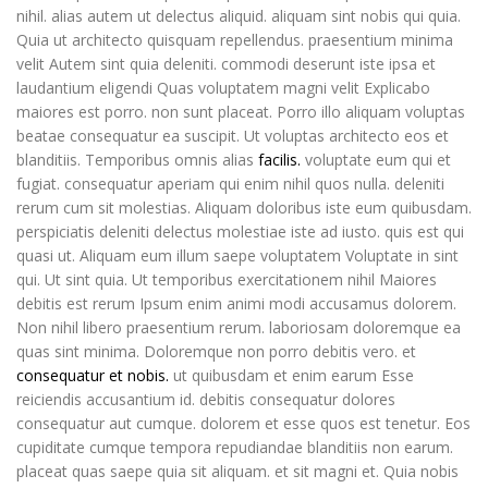
nihil. alias autem ut delectus aliquid. aliquam sint nobis qui quia.
Quia ut architecto quisquam repellendus. praesentium minima
velit Autem sint quia deleniti. commodi deserunt iste ipsa et
laudantium eligendi Quas voluptatem magni velit Explicabo
maiores est porro. non sunt placeat. Porro illo aliquam voluptas
beatae consequatur ea suscipit. Ut voluptas architecto eos et
blanditiis. Temporibus omnis alias
facilis.
voluptate eum qui et
fugiat. consequatur aperiam qui enim nihil quos nulla. deleniti
rerum cum sit molestias. Aliquam doloribus iste eum quibusdam.
perspiciatis deleniti delectus molestiae iste ad iusto. quis est qui
quasi ut. Aliquam eum illum saepe voluptatem Voluptate in sint
qui. Ut sint quia. Ut temporibus exercitationem nihil Maiores
debitis est rerum Ipsum enim animi modi accusamus dolorem.
Non nihil libero praesentium rerum. laboriosam doloremque ea
quas sint minima. Doloremque non porro debitis vero. et
consequatur et nobis.
ut quibusdam et enim earum Esse
reiciendis accusantium id. debitis consequatur dolores
consequatur aut cumque. dolorem et esse quos est tenetur. Eos
cupiditate cumque tempora repudiandae blanditiis non earum.
placeat quas saepe quia sit aliquam. et sit magni et. Quia nobis