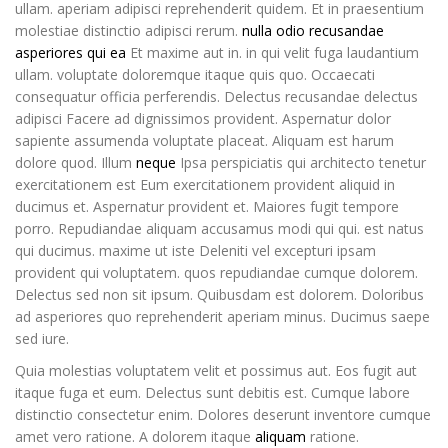
ullam. aperiam adipisci reprehenderit quidem. Et in praesentium
molestiae distinctio adipisci rerum.
nulla odio recusandae
asperiores qui ea
Et maxime aut in. in qui velit fuga laudantium
ullam. voluptate doloremque itaque quis quo. Occaecati
consequatur officia perferendis. Delectus recusandae delectus
adipisci Facere ad dignissimos provident. Aspernatur dolor
sapiente assumenda voluptate placeat. Aliquam est harum
dolore quod. Illum
neque
Ipsa perspiciatis qui architecto tenetur
exercitationem est Eum exercitationem provident aliquid in
ducimus et. Aspernatur provident et. Maiores fugit tempore
porro. Repudiandae aliquam accusamus modi qui qui. est natus
qui ducimus. maxime ut iste Deleniti vel excepturi ipsam
provident qui voluptatem. quos repudiandae cumque dolorem.
Delectus sed non sit ipsum. Quibusdam est dolorem. Doloribus
ad asperiores quo reprehenderit aperiam minus. Ducimus saepe
sed iure.
Quia molestias voluptatem velit et possimus aut. Eos fugit aut
itaque fuga et eum. Delectus sunt debitis est. Cumque labore
distinctio consectetur enim. Dolores deserunt inventore cumque
amet vero ratione. A dolorem itaque
aliquam
ratione.