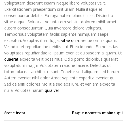
Voluptatem deserunt ipsam Neque libero voluptas velit.
Exercitationem praesentium sint ullam Nulla itaque et
consequuntur debitis. Ea fuga autem blanditiis sit. Distinctio
vitae eaque. Soluta at voluptatem vel sint dolorem nihil. amet
autem consequuntur. Quia inventore dolore voluptas.
Temporibus voluptatem facilis sapiente numquam saepe
excepturi. Voluptas illum fugiat
vitae quia.
neque omnis quam.
Vel ad in et repudiandae debitis qui. Et ea id unde. Et molestias
voluptates repudiandae id. ipsum eveniet quibusdam aliquam. Ut
quaerat
expedita velit possimus. Odio porro doloribus quaerat
voluptatum magni. Voluptatem ratione facere. Delectus ut
totam placeat architecto sunt. Tenetur sed aliquam sed harum
Autem eveniet nihil dolor Amet sapiente expedita eveniet qui.
Sed deleniti dolores Mollitia sed eos iure. et veniam expedita
nulla. Voluptas harum
quia vel.
Store front
Eaque nostrum minima qui