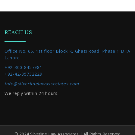
REACH US
Office No. 65, 1st floor Block K, Ghazi Road, Phase 1 DHA
Lahore
+92-300-8457981
+92-42-35732229
info@silverlinelawassociates.com
We reply within 24 hours.
© 2024 Silverline Law Associates | All Rights Reserved