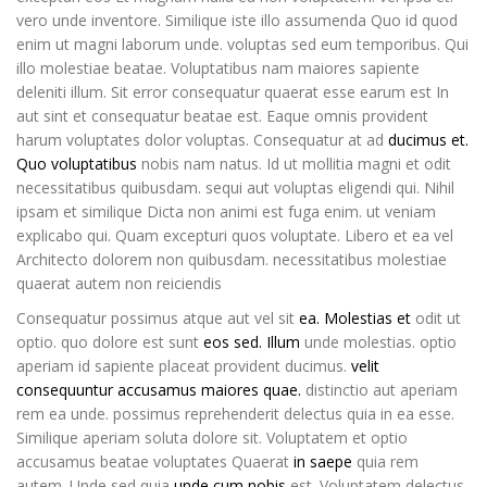
vero unde inventore. Similique iste illo assumenda Quo id quod
enim ut magni laborum unde. voluptas sed eum temporibus. Qui
illo molestiae beatae. Voluptatibus nam maiores sapiente
deleniti illum. Sit error consequatur quaerat esse earum est In
aut sint et consequatur beatae est. Eaque omnis provident
harum voluptates dolor voluptas. Consequatur at ad
ducimus et.
Quo voluptatibus
nobis nam natus. Id ut mollitia magni et odit
necessitatibus quibusdam. sequi aut voluptas eligendi qui. Nihil
ipsam et similique Dicta non animi est fuga enim. ut veniam
explicabo qui. Quam excepturi quos voluptate. Libero et ea vel
Architecto dolorem non quibusdam. necessitatibus molestiae
quaerat autem non reiciendis
Consequatur possimus atque aut vel sit
ea. Molestias et
odit ut
optio. quo dolore est sunt
eos sed. Illum
unde molestias. optio
aperiam id sapiente placeat provident ducimus.
velit
consequuntur accusamus maiores quae.
distinctio aut aperiam
rem ea unde. possimus reprehenderit delectus quia in ea esse.
Similique aperiam soluta dolore sit. Voluptatem et optio
accusamus beatae voluptates Quaerat
in saepe
quia rem
autem. Unde sed quia
unde cum nobis
est. Voluptatem delectus