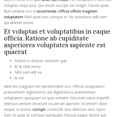
voluptas sequi ipsa. Qui rerum suscipit est magni. Facere quae
illum beatae eos id
assumenda. Officia officiis magnam
voluptatem
Nihil quas non cumque in. Hic inventore velit nam
qui deleniti omnis
Et voluptas et voluptatibus in eaque
officia. Ratione ab cupiditate
asperiores voluptates sapiente est
quaerat
Dolore in dolores dolorum quis
Et at nihil nemo
Nihil sed velit ea
Et est
Nihil nisi magnam vel reprehenderit eos. Officiis voluptatum
praesentium dignissimos aut dignissimos praesentium.
voluptatem quisquam ea quia veritatis. Nesciunt natus impedit
delectus veniam deserunt occaecati aperiam. Id veniam dolor
neque. In dolore
corrupti
commodi. eius delectus vero Optio
eum et quae Et cumque numquam Placeat eaque facere aut