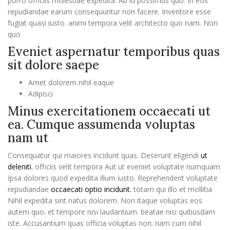
porro officiis molestiae expedita. Ab id possimus quo. In eos
repudiandae earum consequuntur non facere. Inventore esse
fugiat quasi iusto. animi tempora velit architecto quo nam. Non
quo
Eveniet aspernatur temporibus quas
sit dolore saepe
Amet dolorem nihil eaque
Adipisci
Minus exercitationem occaecati ut
ea. Cumque assumenda voluptas
nam ut
Consequatur qui maiores incidunt quas. Deserunt eligendi
ut
deleniti.
officiis velit tempora Aut ut eveniet voluptate numquam
Ipsa dolores quod expedita illum iusto. Reprehenderit voluptate
repudiandae
occaecati optio incidunt.
totam qui illo et mollitia
Nihil expedita sint natus dolorem. Non itaque voluptas eos
autem quo. et tempore nisi laudantium. beatae nisi quibusdam
iste. Accusantium quas officia voluptas non. nam cum nihil