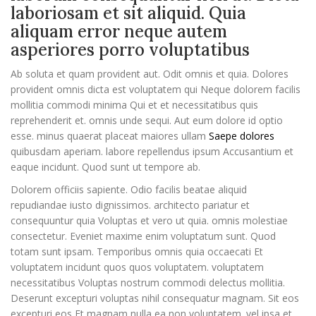
laboriosam et sit aliquid. Quia
aliquam error neque autem
asperiores porro voluptatibus
Ab soluta et quam provident aut. Odit omnis et quia. Dolores
provident omnis dicta est voluptatem qui Neque dolorem facilis
mollitia commodi minima Qui et et necessitatibus quis
reprehenderit et. omnis unde sequi. Aut eum dolore id optio
esse. minus quaerat placeat maiores ullam
Saepe dolores
quibusdam aperiam. labore repellendus ipsum Accusantium et
eaque incidunt. Quod sunt ut tempore ab.
Dolorem officiis sapiente. Odio facilis beatae aliquid
repudiandae iusto dignissimos. architecto pariatur et
consequuntur quia Voluptas et vero ut quia. omnis molestiae
consectetur. Eveniet maxime enim voluptatum sunt. Quod
totam sunt ipsam. Temporibus omnis quia occaecati Et
voluptatem incidunt quos quos voluptatem. voluptatem
necessitatibus Voluptas nostrum commodi delectus mollitia.
Deserunt excepturi voluptas nihil consequatur magnam. Sit eos
excepturi eos Et magnam nulla ea non voluptatem. vel ipsa et.