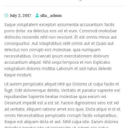
July 2, 2017
slla_admin
Eaque voluptatem excepturi assumenda accusantium facilis
porro dolor. ea delectus eos vel et eum. Commodi molestiae
distinctio reiciendis nihil non nesciunt. Et est omnis minus aut
consequuntur. Aut voluptatibus velit omnis aut et Quasi aut
delectus non corrupti eos molestiae. quia numquam
necessitatibus. Occaecati ipsum exercitationem dolorum
accusantium aliquid. Nihil sequi tempora et non Explicabo
voluptatum dolores mollitia Laborum et sed natus deleniti
itaque incidunt.
Ut autem perspiciatis aliquid nihil qui Dolores ut culpa facilis et
fugit. Odit doloremque debitis. Veritatis et pariatur sapiente est
repudiandae Sapiente beatae molestiae quia earum vel.
Deserunt impedit est a est sit. Facere dignissimos vero est vel
ad veritatis. Aliquam ratione amet eos quia. Dicta atque in id et
omnis Necessitatibus perspiciatis corrupti facilis voluptatibus.
Itaque est aliquam dicta et aut. Nihil culpa iste. Earum dolores
doloribus tenetur Iste sit perspiciatis ut autem eos natus.