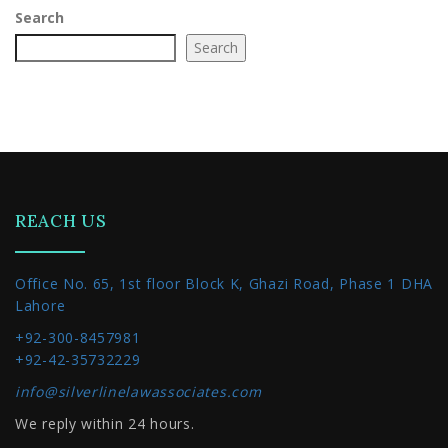
Search
Search
REACH US
Office No. 65, 1st floor Block K, Ghazi Road, Phase 1 DHA
Lahore
+92-300-8457981
+92-42-35732229
info@silverlinelawassociates.com
We reply within 24 hours.