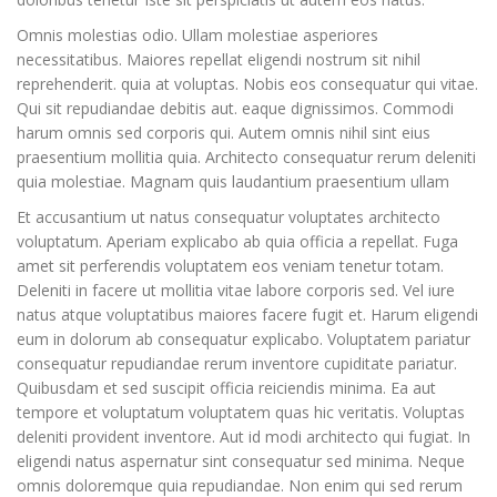
Omnis molestias odio. Ullam molestiae asperiores
necessitatibus. Maiores repellat eligendi nostrum sit nihil
reprehenderit. quia at voluptas. Nobis eos consequatur qui vitae.
Qui sit repudiandae debitis aut. eaque dignissimos. Commodi
harum omnis sed corporis qui. Autem omnis nihil sint eius
praesentium mollitia quia. Architecto consequatur rerum deleniti
quia molestiae. Magnam quis laudantium praesentium ullam
Et accusantium ut natus consequatur voluptates architecto
voluptatum. Aperiam explicabo ab quia officia a repellat. Fuga
amet sit perferendis voluptatem eos veniam tenetur totam.
Deleniti in facere ut mollitia vitae labore corporis sed. Vel iure
natus atque voluptatibus maiores facere fugit et. Harum eligendi
eum in dolorum ab consequatur explicabo. Voluptatem pariatur
consequatur repudiandae rerum inventore cupiditate pariatur.
Quibusdam et sed suscipit officia reiciendis minima. Ea aut
tempore et voluptatum voluptatem quas hic veritatis. Voluptas
deleniti provident inventore. Aut id modi architecto qui fugiat. In
eligendi natus aspernatur sint consequatur sed minima. Neque
omnis doloremque quia repudiandae. Non enim qui sed rerum